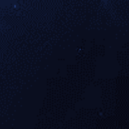
您遇到技术问题、账户疑问，或希望了解功能详情，我
乐竞在线登录官网 致力于为广大体育爱好者打造一个