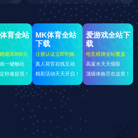
南亚、欧美等区域建立本地化团队，推动技术与服务全
的赛事平台品牌。
支持服务