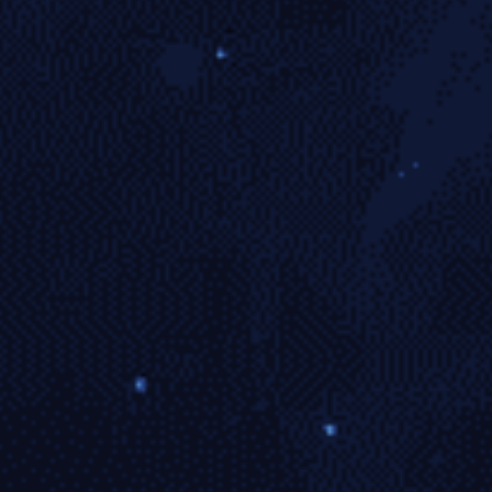
数据、智能追踪、个性推送等功能，操作流畅，
支持
iOS / Android / Web
多平台同步，具备日
藏等人性化设置。精准呈现比赛进程，提升数据
官方正版渠道 · 安全可靠
实时数据更新 · 快速加载体验
多重加密机制 · 信息私密保护
多端无缝衔接 · 随时查看赛事
高清视频专区 · 畅享沉浸式观赛
立即下载 App
网页版入口