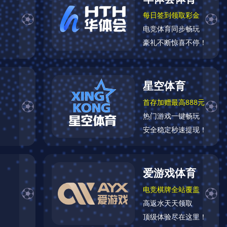
育精神与数字技术的热爱，早期平台聚焦于赛事数据与
同步与智能提醒功能，赢得众多球迷的信任。
(中国)需求增长，平台陆续上线直播回放、数据分析、比
P与网页双端操作，带来更快更稳的观赛体验。