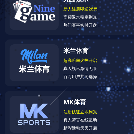
关于乐竞在线登录官网
乐竞在线登录官网是一家融合科技创新与全球视野的体育赛
台，致力于为用户提供高效、可信赖的互动观赛体验。 从
清直播、从终端兼容到多语言支持，我们不断突破技术边界
化、低延迟、高稳定的服务体系。 每一次点击，都体现我
的专注与专业。