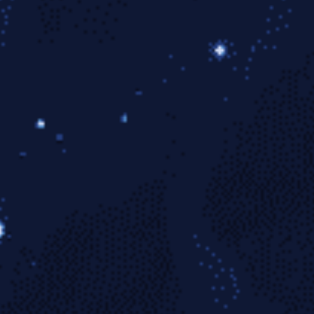
内容专区
，提供高帧率直播与赛事专题
除赛事直播外，还提供赛后
式体育服务平台。
常见问题解答
乐竞在线登录官网 平台过程中最关心的问题，我们整理了详细说
台功能、安全保障与使用体验等方面，帮助您全面了解服务内容
 平台是否合法？
乐竞在线登录官网 拥有合规的运营资质，严格遵守数据保护法规与
户权益。