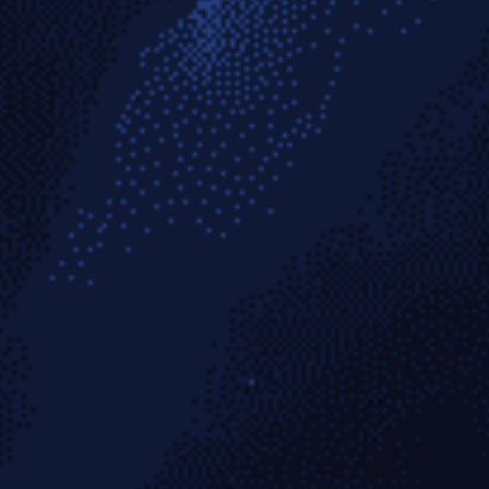
服全年 24 小时在线，支持中文、英文与马来语多语言服务。无论
即时响应。
 观看直播是否收费？
供免费赛事直播服务，部分高峰赛事可能需完成账号登录方可观看。
明、便捷高效的观赛环境。
网登录入口-乐竞(中国)赛事
4.9 / 5.0