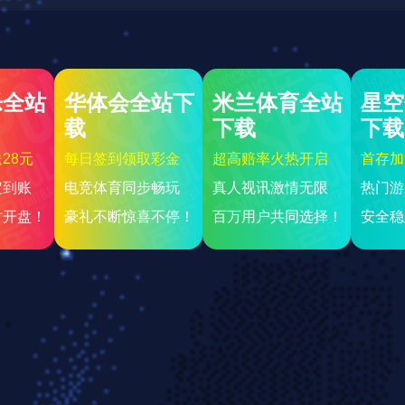
目前乐竞在线登录官网已在东
球落地，打造具有国际竞争力
多样赛事服务
大热门体育领域，乐竞在线登录官网 为您提供一站式观赛与数据