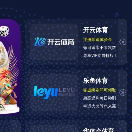
注册入口
体育赛事与数据服务
容， 支持
APP下载
与
网页使用
，每日
，掌握比赛节奏。