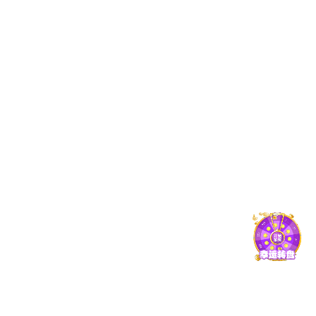
直播与赛事专题页，满足不同电竞观众需求。
内容专区
除赛事直播外，还提供赛后采访、球星特辑、战术分析等
多元内容，打造沉浸式体育服务平台。