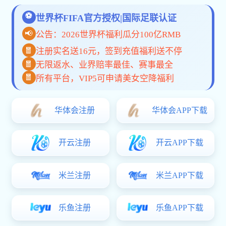
手机App
网页版
关于乐竞在线登录官网
乐竞在线登录官网是一家融合科技创新与全球视野的体育赛
事服务平台，致力于为用户提供高效、可信赖的互动观赛体
验。 从数据同步到高清直播、从终端兼容到多语言支持，我
们不断突破技术边界，构建智能化、低延迟、高稳定的服务
体系。 每一次点击，都体现我们对用户体验的专注与专业。