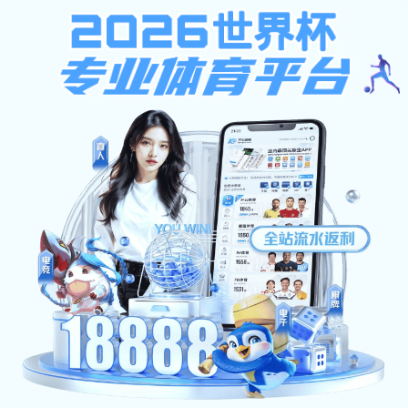
注册入口
乐竞在线登录官网
APP与网页
版入口｜畅享全球体育赛事与
数据服务
欢迎访问
乐竞在线登录官网
，提供全面覆盖足
球、篮球、电竞等项目的赛事资讯与数据内容，
支持
APP下载
与
网页使用
，每日同步更新千场
比赛，聚焦热门体育内容， 助您轻松获取赛事
动态，掌握比赛节奏。