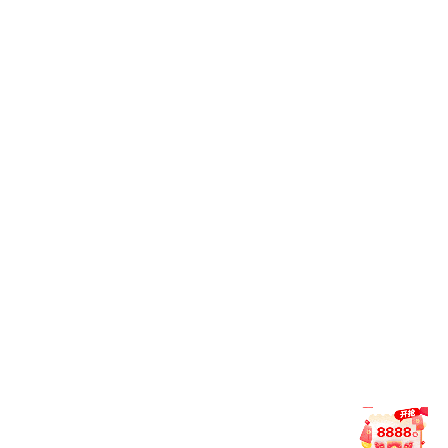
02. 如何创建账户？
点击页面右上角“注册”按钮，填写基础信息（用户名、密码、手
机号或邮箱）即可完成注册。建议您开启双重验证功能，以提升
账户安全性。
03. 支持哪些终端设备？
支持多种设备访问，包括 PC 网页端、手机浏览器、iOS 与
Android App。无论使用何种设备，均可享受高清赛事直播与实
时数据服务。
04. 我的资料安全吗？
我们采用 256 位 SSL 加密、分布式服务器与多层防护策略，保
障用户信息在传输与存储过程中的安全。乐竞官网登录入口-乐
竞(中国) 始终将隐私保护作为平台核心。