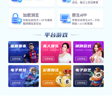
多样赛事服务
覆盖五大热门体育领域，乐竞在线登录官网 为您提供一站式
观赛与数据支持服务
体育赛事
集成全球赛事如英超、NBA、网球大满贯等内容，支持实
时直播与赛前资讯推送，适配所有主流设备。