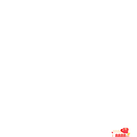
02. 如何创建账户？
点击页面右上角“注册”按钮，填写基础信息（用户名、密码、手
机号或邮箱）即可完成注册。建议您开启双重验证功能，以提升
账户安全性。
03. 支持哪些终端设备？
支持多种设备访问，包括 PC 网页端、手机浏览器、iOS 与
Android App。无论使用何种设备，均可享受高清赛事直播与实
时数据服务。
04. 我的资料安全吗？
我们采用 256 位 SSL 加密、分布式服务器与多层防护策略，保
障用户信息在传输与存储过程中的安全。乐竞官网登录入口-乐
竞(中国) 始终将隐私保护作为平台核心。