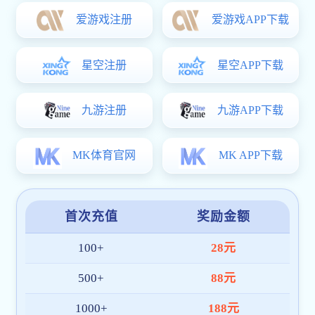
01. 初创定位
乐竞在线登录官网起源于对体育精神与数字技
术的热爱，早期平台聚焦于赛事数据与直播服
务，并率先实现多赛程同步与智能提醒功能，
赢得众多球迷的信任。